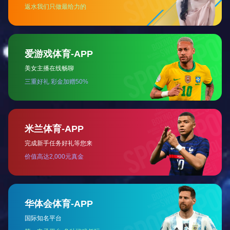
六、不锈钢仓储笼在装货时，尽量在原设计的承载范围内使
用，如果超载使用，会造成不锈钢仓储笼的破损加速!影响使用
寿命，如果需要更强的承载，朋友们可以在设计之初告之我们
承载要求，我们可以为您设计出符合承载的不锈钢仓储笼!可以
让您一次采购，长久使用。
七、不锈钢仓储笼在使用堆高机堆码时需要一个个操作，不可
同时2个叠在一起堆高。
八、如果不是特别定做的带吊环不锈钢仓储笼，是严禁使用吊
车操作的。
九、机械叉车在进叉时，千万要注意避免与脚杯、底部U型槽
的碰撞。