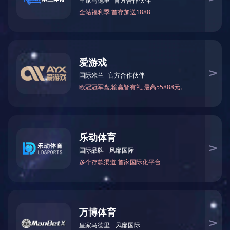
不锈钢仓储笼的使用注意事项：
一、不锈钢仓储笼组装的时候请检查门栓和下部U型折弯处是
否嵌入U型槽内。
二、不锈钢仓储笼本身是粗糙的铁制工业品，工人在手动搬
运、组装等操作时，请小心操作，避免夹伤、划伤，可配合手
套使用。
三、不锈钢仓储笼不可在地面倾斜处、凹凸不平的地面堆高使
用。