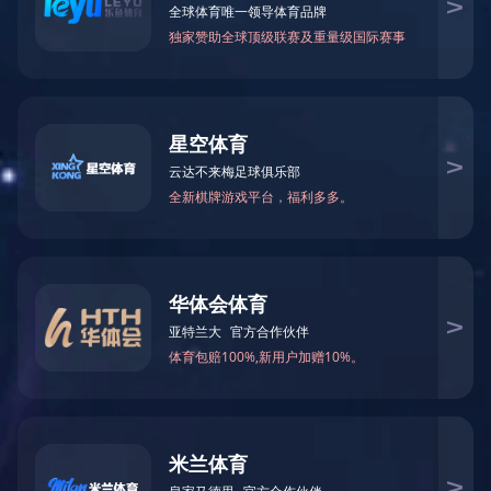
莫错过
发布时间：
2024-01-31
不锈钢仓储笼一般是应用于物流行业，这种仓储笼可以很好的
固定物品不受损坏，为了使不锈钢仓储笼可以更好的使用，接
下来我们的厂家给大家总结了一些不锈钢仓储笼的使用注意事
项，如果大家也比较的感兴趣，可以和我们一起来阅读一下文
章，希望大家可以认真的阅读，同时建议大家将此文进行收
藏。