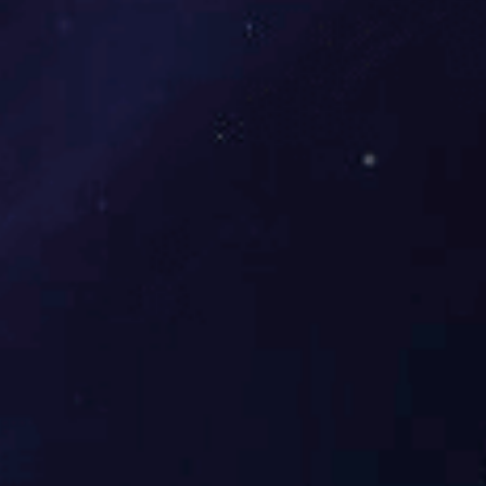
资讯中心
仓储笼价格
加工定做
热门产品推荐