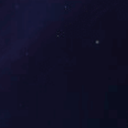
以上就是对喷塑仓储笼、镀锌仓储笼工艺特点及产品性能优势
的简单对比与分析。两者虽在工艺上存在较大差别，但性能无
疑都是出色的，至于该选择使用哪一种，则需要根据货物重
量、实际需求而定，这样才能充分发挥仓储笼的全部效用。
上一篇：
合理运用仓库笼与配套装备，仓储效率提升一倍！
下一篇：
非标仓库笼如何设计？关键看盛放产品！
推荐资讯
危废信息公告
蝴蝶笼：仓储物流中的灵动之翼
仓库笼使用技巧：巧妙运用，提升仓储效率之美学
开云手机站官方版网站登录入口-开云(中国)：细致清洗与保养之道，守护物流整洁新境界
仓储笼：物流存储的实用选择