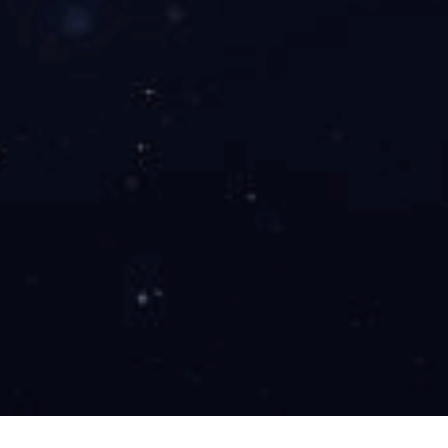
带盖蝴蝶笼
可折叠蝴蝶笼