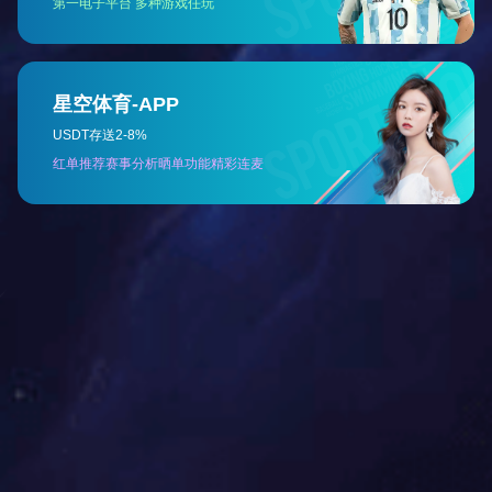
经镀锌处理的仓储笼有如下特点：
●表面环保镀锌处理，美观耐用；
●底部横梁连接，便于在输送线上自动运行；
●前面可实现半开或全开门，方便堆叠时货物存取；
●侧面网片钢板相结合结构，减轻自重，降低成本；
●底部四向进叉结构，方便叉车及托盘车等搬运要求；
●规格尺寸等均可按您实际承载物品给予一对一定制；
●堆叠碗脚特殊设计，专用工装冲压成型，承载力大，堆叠平
稳、稳定可靠。