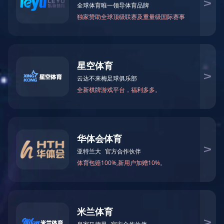
秋！
发布时间：
2024-01-31
根据表面处理方式的不同，仓储笼有喷塑、镀锌两种类型。一
般除非特殊要求，仓储笼表面处理方式通常都会默认为镀锌处
理，而喷塑仓储笼则是为了货物更好地分门别类而非标定制的
产品，用户使用这种仓储笼可直接通过颜色的不同实现对装载
货物的快速识别。下面本文就喷塑、镀锌两种工艺的不同之处
作以简单分析，并简单介绍下两种工艺仓储笼的性能特点。